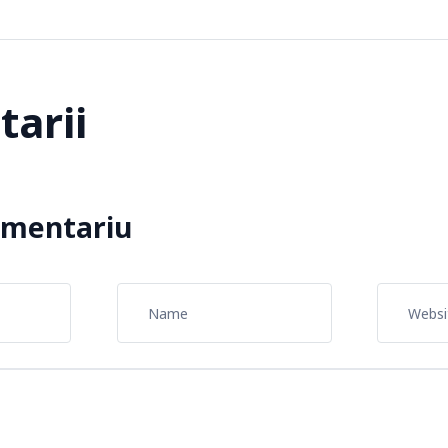
arii
omentariu