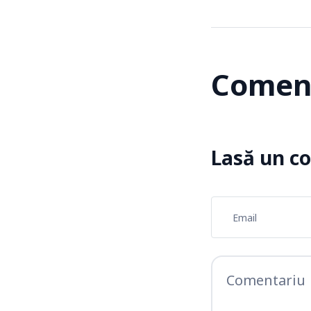
Coment
Lasă un c