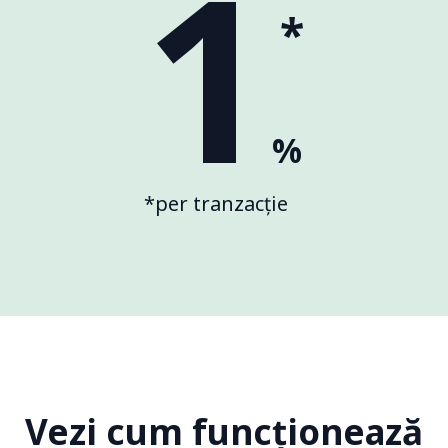
1
*
%
*per tranzacție
Vezi cum funcționează