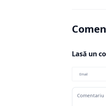
Coment
Lasă un c