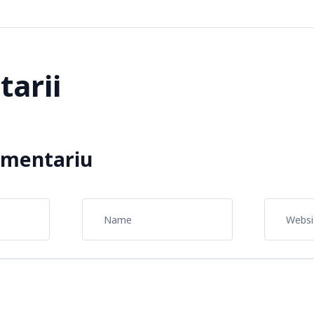
arii
omentariu