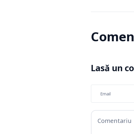
Coment
Lasă un c