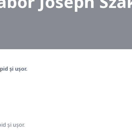
abor Joseph Sza
id și ușor.
id și ușor.