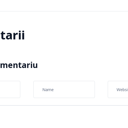
arii
omentariu