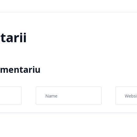
arii
omentariu