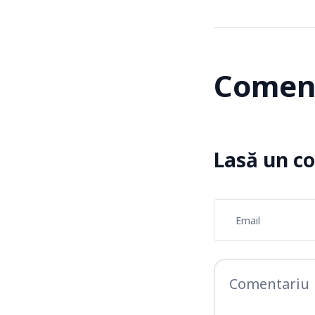
Coment
Lasă un c