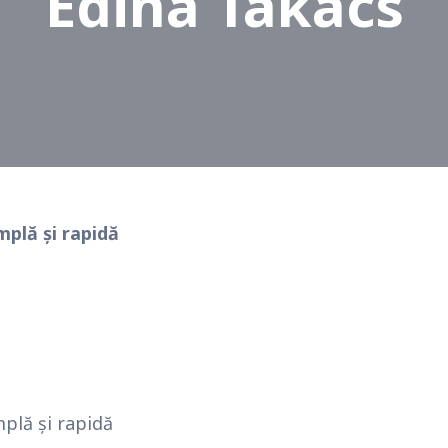
Edina Takacs
mplă și rapidă
plă și rapidă